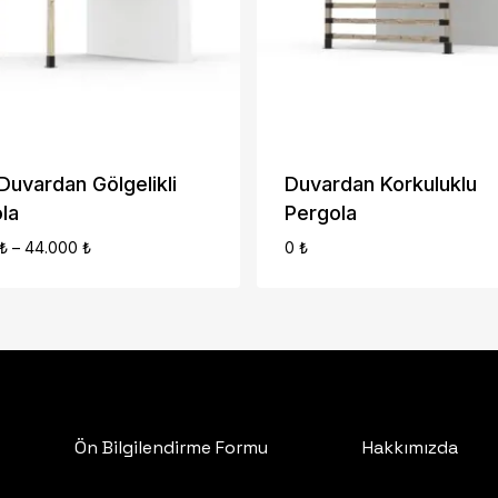
Sepe
 Duvardan Gölgelikli
Duvardan Korkuluklu
la
Pergola
Fiyat
₺
–
44.000
₺
0
₺
Aralığı:
21.000 ₺
-
44.000 ₺
Ön Bilgilendirme Formu
Hakkımızda