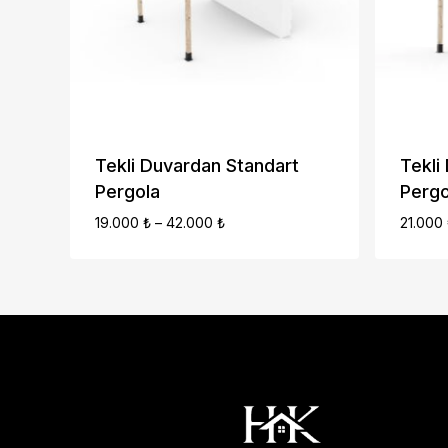
Tekli Duvardan Standart
Tekli
Pergola
Pergo
Fiyat
19.000
₺
–
42.000
₺
21.000
Aralığı:
19.000 ₺
-
42.000 ₺