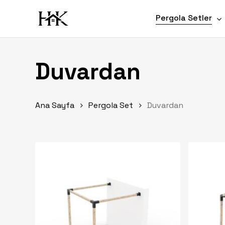
Skip
Pergola Setler
to
main
content
Duvardan
Ana Sayfa
Pergola Set
Duvardan