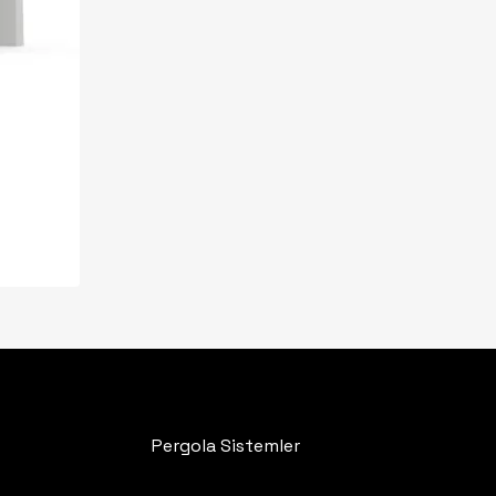
tinizde ürün bulunmuyor.
Go To Shop
Pergola Sistemler