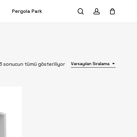
search
account
Pergola Park
Close
Cart
3 sonucun tümü gösteriliyor
Varsayılan Sıralama