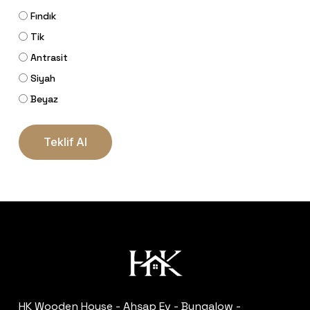
Fındık
Tik
Antrasit
Siyah
Beyaz
Sepetinizde ürün bulunmuyor.
Teklif Al
Go To Shop
HK Wooden House - Ahşap Ev - Bungalow -