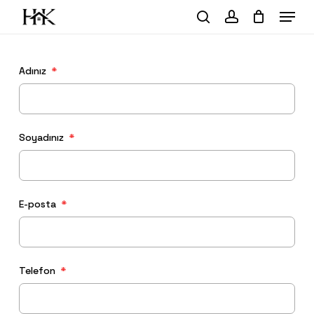
Skip
Menu
to
search
account
Close
Sepet
Cart
main
content
Adınız
Soyadınız
E-posta
Telefon