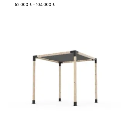
Fiyat
52.000
₺
–
104.000
₺
Aralığı:
52.000 ₺
-
104.000 ₺