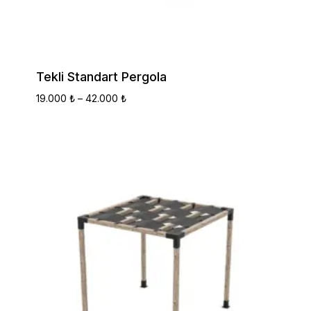
Tekli Standart Pergola
Fiyat
19.000
₺
–
42.000
₺
Aralığı:
19.000 ₺
-
42.000 ₺