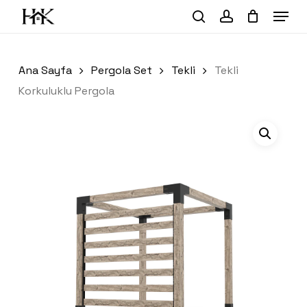
Skip
Menu
to
search
account
Close
Sepet
Cart
main
content
Ana Sayfa
Pergola Set
Tekli
Tekli
Korkuluklu Pergola