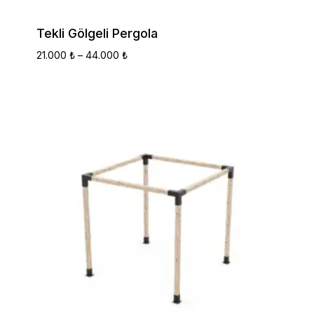
Tekli Gölgeli Pergola
Fiyat
21.000
₺
–
44.000
₺
Aralığı:
21.000 ₺
-
44.000 ₺