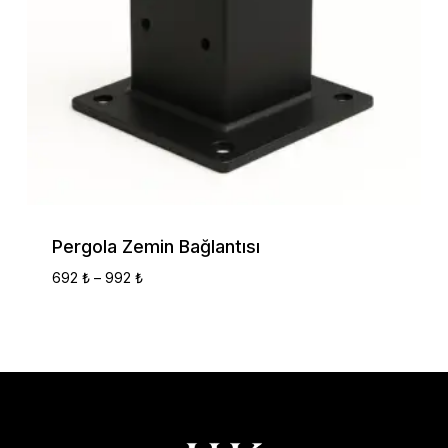
Pergola Zemin Bağlantısı
Fiyat
692
₺
–
992
₺
Aralığı:
692 ₺
-
992 ₺