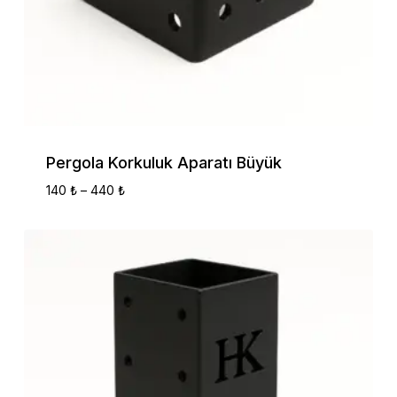
Pergola Korkuluk Aparatı Büyük
Fiyat
140
₺
–
440
₺
Aralığı:
140 ₺
-
440 ₺