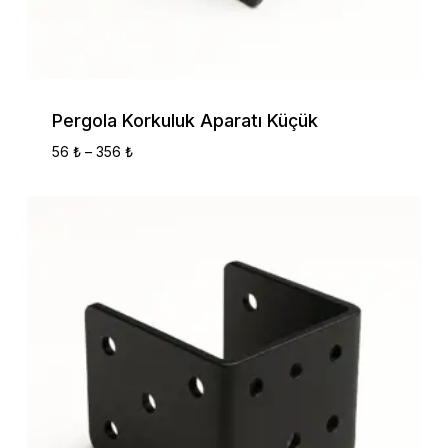
Pergola Korkuluk Aparatı Küçük
Fiyat
56
₺
–
356
₺
Aralığı:
56 ₺
-
356 ₺