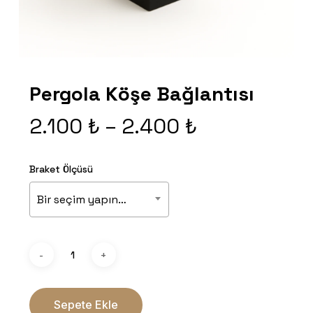
Pergola Köşe Bağlantısı
Fiyat
2.100
₺
–
2.400
₺
aralığı:
2.100 ₺
Braket Ölçüsü
-
Bir seçim yapın…
2.400 ₺
Sepete Ekle