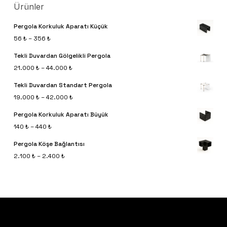
Ürünler
Pergola Korkuluk Aparatı Küçük
Fiyat
56
₺
–
356
₺
aralığı:
Tekli Duvardan Gölgelikli Pergola
56 ₺
Fiyat
21.000
₺
–
44.000
₺
-
aralığı:
Tekli Duvardan Standart Pergola
356 ₺
21.000 ₺
Fiyat
19.000
₺
–
42.000
₺
-
aralığı:
Pergola Korkuluk Aparatı Büyük
44.000 ₺
19.000 ₺
Sepetinizde ürün bulunmuyor.
Fiyat
140
₺
–
440
₺
-
aralığı:
Pergola Köşe Bağlantısı
42.000 ₺
Go To Shop
140 ₺
Fiyat
2.100
₺
–
2.400
₺
-
aralığı:
440 ₺
2.100 ₺
-
2.400 ₺