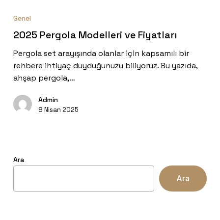
2025
Pergola
Genel
Modelleri
2025 Pergola Modelleri ve Fiyatları
ve
Fiyatları
Pergola set arayışında olanlar için kapsamılı bir
rehbere ihtiyaç duyduğunuzu biliyoruz. Bu yazıda,
ahşap pergola,…
Admin
8 Nisan 2025
Ara
Ara